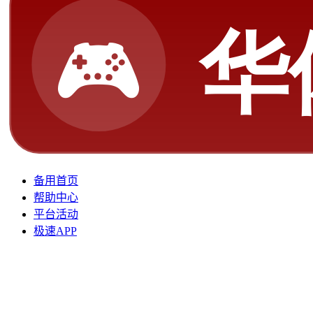
备用首页
帮助中心
平台活动
极速APP