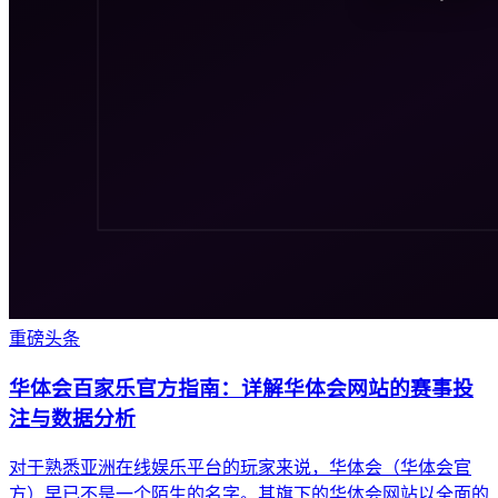
重磅头条
华体会百家乐官方指南：详解华体会网站的赛事投
注与数据分析
对于熟悉亚洲在线娱乐平台的玩家来说，华体会（华体会官
方）早已不是一个陌生的名字。其旗下的华体会网站以全面的