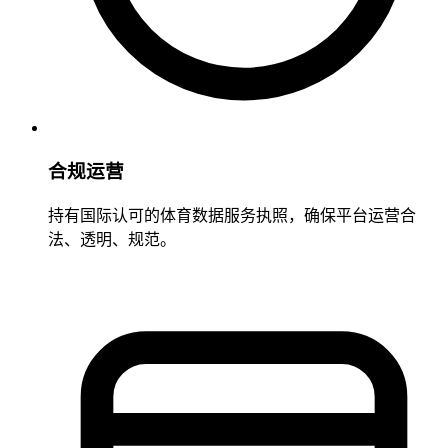
合规运营
持有国际认可的体育数据服务执照，确保平台运营合
法、透明、规范。