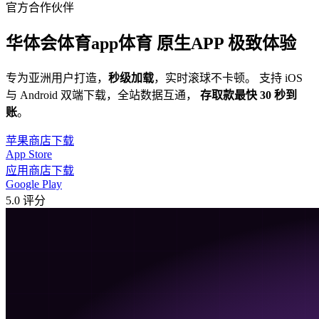
官方合作伙伴
华体会体育app体育
原生APP 极致体验
专为亚洲用户打造，
秒级加载
，实时滚球不卡顿。 支持 iOS
与 Android 双端下载，全站数据互通，
存取款最快 30 秒到
账
。
苹果商店下载
App Store
应用商店下载
Google Play
5.0 评分