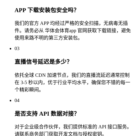
APP 下载安装包安全吗？
我们的官方 APP 均经过严格的安全扫描，无病毒无插
件。请务必从 华体会体育app 官网获取下载链接，避免
使用来路不明的第三方安装包。
03
直播信号延迟是多少？
依托全球 CDN 加速节点，我们的直播流延迟通常控制
在 3-5 秒以内，优于行业平均水平，确保您不错的每一
个精彩瞬间。
04
是否支持 API 数据对接？
对于企业级合作伙伴，我们提供标准的 API 接口服务。
请联系商务部门获取开发文档与授权密钥。