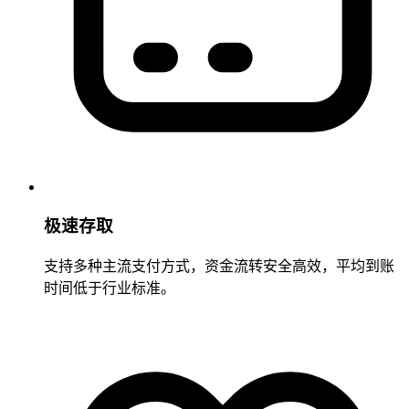
极速存取
支持多种主流支付方式，资金流转安全高效，平均到账
时间低于行业标准。