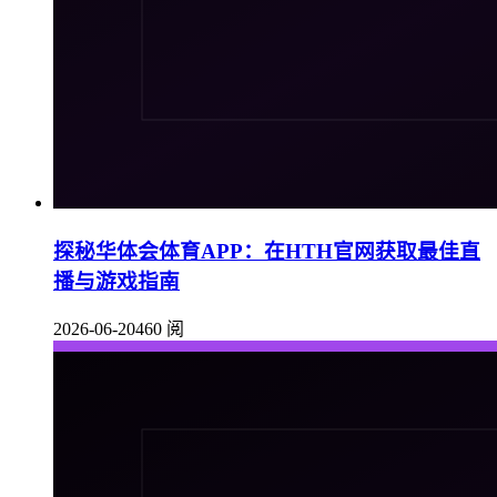
探秘华体会体育APP：在HTH官网获取最佳直
播与游戏指南
2026-06-20
460 阅